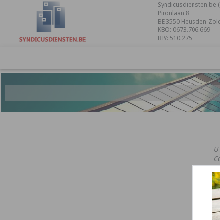
Syndicusdiensten.be (
Pironlaan 8
BE 3550 Heusden-Zol
KBO: 0673.706.669
BIV: 510.275
U
Co