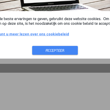
AANMELDEN
Aanmeldnaam vergeten? Klik hier.
e beste ervaringen te geven, gebruikt deze website cookies. Om
Paswoord vergeten? Klik hier.
n op deze site, is het noodzakelijk om ons cookie beleid te accept
or gebruik te maken van uw aanmeldgegevens verklaart u ons privacybeleid t
unt u meer lezen over ons cookiebeleid
bben gelezen en impliciet akkoord te gaan met dit privacybeleid.
HANDLEIDING
INSTRUCTIE VIDEO
ACCEPTEER