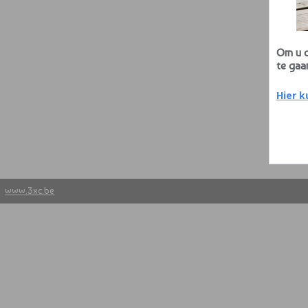
Om u d
te gaa
Do
Hier k
he
www.3xc.be