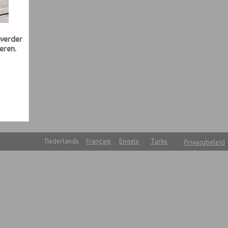
 verder
eren.
e
Nederlands
Français
Engels
Turks
Privacybeleid