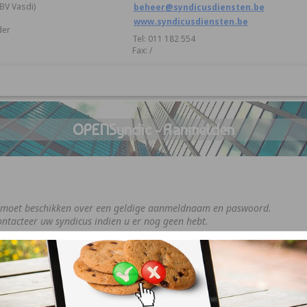
BV Vasdi)
beheer@syndicusdiensten.be
www.syndicusdiensten.be
der
Tel: 011 182 554
Fax: /
OPENSyndic - Aanmelden
 moet beschikken over een geldige aanmeldnaam en paswoord.
ntacteer uw syndicus indien u er nog geen hebt.
Aanmeldnaam
Paswoord