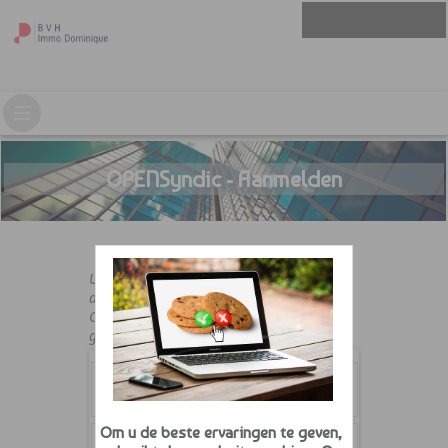
OPENSyndic - Aanmelden
U moet beschikken over een geldige
aanmeldnaam en paswoord.
Contacteer uw syndicus indien u er nog
geen hebt.
Om u de beste ervaringen te geven,