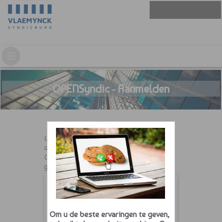
OPENSyndic - Aanmelden
U moet beschikken over een geldige
aanmeldnaam en paswoord.
Contacteer uw syndicus indien u er nog
geen hebt.
Om u de beste ervaringen te geven,