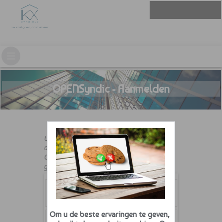
OPENSyndic - Aanmelden
U moet beschikken over een geldige
aanmeldnaam en paswoord.
Contacteer uw syndicus indien u er nog
geen hebt.
Om u de beste ervaringen te geven,