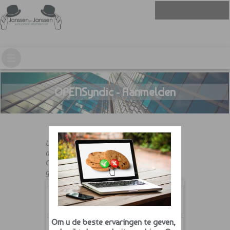
OPENSyndic - Aanmelden
U moet beschikken over een geldige
aanmeldnaam en paswoord.
Contacteer uw syndicus indien u er nog
geen hebt.
Om u de beste ervaringen te geven,