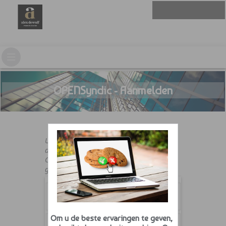
OPENSyndic - Aanmelden
U moet beschikken over een geldige
aanmeldnaam en paswoord.
Contacteer uw syndicus indien u er nog
geen hebt.
Om u de beste ervaringen te geven,